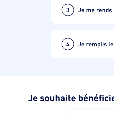
3
Je me rends 
4
Je remplis l
Je souhaite bénéfic