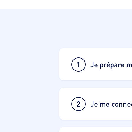
1
Je prépare m
2
Je me connec