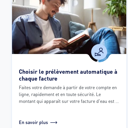
Choisir le prélèvement automatique à
chaque facture
Faites votre demande à partir de votre compte en 
ligne, rapidement et en toute sécurité. Le 
montant qui apparaît sur votre facture d'eau est 
alors prélevé automatiquement sur votre compte 
bancaire environ quinze jours après l'édition de 
votre facture.
En savoir plus