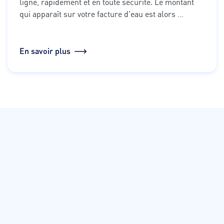
ligne, rapidement et en toute sécurité. Le montant 
qui apparaît sur votre facture d'eau est alors 
prélevé automatiquement sur votre compte 
bancaire environ quinze jours après l'édition de 
votre facture.
En savoir plus