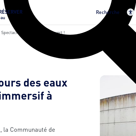
RÉSERVER
Recherche
eau
pectacle Immersif À Ciel Ouvert !
ours des eaux
 immersif à
nt, la Communauté de