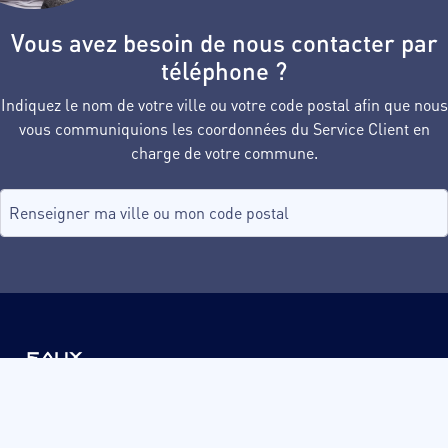
Vous avez besoin de nous contacter par
téléphone ?
Indiquez le nom de votre ville ou votre code postal afin que nous
vous communiquions les coordonnées du Service Client en
charge de votre commune.
Recherche de commune, tapez dans le champ puis sélectionnez d
aucune commune
Acceo Langues