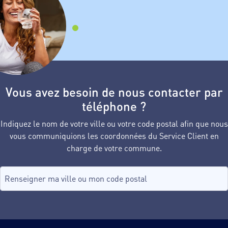
Vous avez besoin de nous contacter par
téléphone ?
Indiquez le nom de votre ville ou votre code postal afin que nous
vous communiquions les coordonnées du Service Client en
charge de votre commune.
Recherche de commune, tapez dans le champ puis sélectionnez d
aucune commune