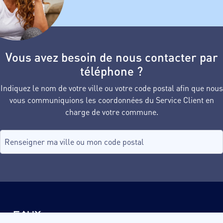
Vous avez besoin de nous contacter par
téléphone ?
Indiquez le nom de votre ville ou votre code postal afin que nous
vous communiquions les coordonnées du Service Client en
charge de votre commune.
Recherche de commune, tapez dans le champ puis sélectionnez d
aucune commune